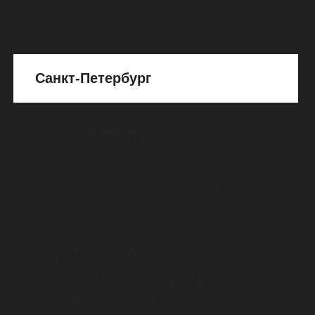
ТРЦ "Макси", 2 этаж, магазин
SKANDIMANIA
тел.
8
(904)
221-82-60
улица Первомайская,
ТРЦ "Торговый двор", 2 этаж,
магазин Numero UNO
тел.
8
(904)
109-84-56
Уфа
Проспект Октября, д. 68/2,
ТЦ «Галант», 2 этаж, магазин
«Активстиль»
тел.
8
(927)
231-65-77
Ухта