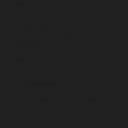
ТЦ Лабиринт, 2 этаж,
магазин "Смайлик"
тел.
8
(911)
650-34-00
Петропавловск-Камчатский
Проспект 50 Лет Октября,
д. 27, магазин Ультра Спорт
тел.
8
(914)
780-93-73
Космический проезд, д. 3а,
бутик 222
тел.
8
(914)
780-93-73
Самара