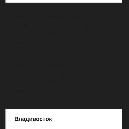
Екатеринбург
улица Малышева, д. 50
тел.
8
(800)
500-33-73
улица Вайнера, д. 15,
магазин UPPER
тел.
8 (343) 376-44-18
Киров
улица Производственная,
д. 28 В, ТЦ Алтай
тел.
8
(800)
707-77-53