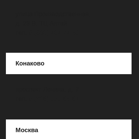
м. "Деловой центр"
Пресненская набережная, д. 2, ТЦ
АФИМОЛЛ СИТИ, этаж 4,
магазин KRUTYSHKA
тел.
8
(
901)
385-85-05
м. "Саларьево"
Киевское шоссе, 23-й км, д. 1,
ТЦ САЛАРИС, этаж 2, магазин
KRUTYSHKA
тел.
8
(901)
385-85-88
п. Ржавки 2-й мкр., стр. 20,
ТЦ ЗЕЛЕНОПАРК, этаж 1, магазин
KRUTYSHKA
тел.
8
(963)
750-85-89
Зеленоград, к 1446, пав. 205,
ТЦ СТОЛИЦА, этаж 2, магазин