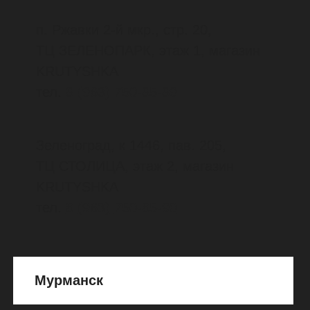
Московское шоссе, д. 81б,
Молл Парк Хаус, 2 этаж
тел.
8
(917)
141-73-10
8
(908)
384-92-91
Санкт-Петербург
м.
"Выборгская"
Большой Сампсониевский проспект,
д. 45, магазин Планета Спорт
тел.
8
(812)
643-00-86
м.
"Девяткино"
проспект Культуры, д. 41, ТРК "Парк
Хаус", магазин VETERR
тел.
8
(812)
336-70-70
м.
"Московская", "Проспект