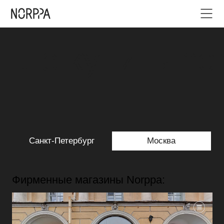
где купить norppa?
Санкт-Петербург
Москва
Фирменные магазины Norppa: