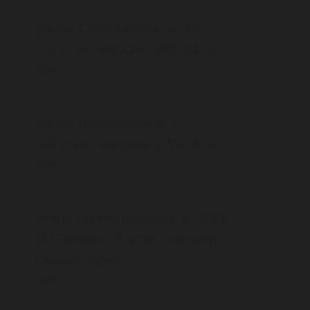
Славы"
улица Типанова, д. 30, магазин
VETERR
тел.
8
(812)
336-70-70
м. "Проспект Просвещения"
проспект Энгельса, д. 154,
ТРК “Гранд Каньон”, 1 этаж, магазин
"Capital Sport"
тел.
8
(812)
332-04-73
м. «Площадь Восстания»,
"Маяковская"
Невский проспект, д. 114-116, лит. А
ТК «Невский центр», магазин
"Юниор"
тел.
8
(812)
600-49-82
м.
«Беговая»