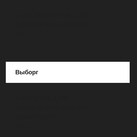
Конаково
проспект Ленина, д. 7
тел.
8 (916) 333-65-67
Москва
м. "Автозаводская"
ул. Сайкина, д. 2 магазин BASK
тел.
8
(
800
)
600
-
62
-
01
sport-active.ru
м. "Ростокино"
проспект Мира, д. 211 к 2,
ТРК "Европолис", 3 этаж,
магазин "D1913", сектор F2
тел.
8
(985)
128-31-58