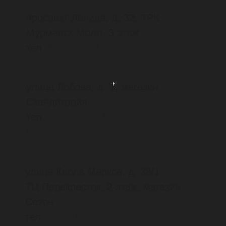
улица Савушкина, д. 141, ТРК
«Меркурий», магазин "Юниор"
тел.
8
(812)
600-49-55
м.
«Проспект Просвещения»
проспект Энгельса, д. 154
ТРК «Гранд Каньон», магазин
"Юниор"
тел.
8
(812)
600-49-56
м. «Парк Победы»
проспект Космонавтов, д. 14
ТРК «Радуга», магазин "Юниор"
тел.
8
(812)
600-49-59
м.
«Лесная»
Полюстровский проспект, д. 84А ТРК
«Европолис», магазин "Юниор"
тел.
8
(812)
600-49-80