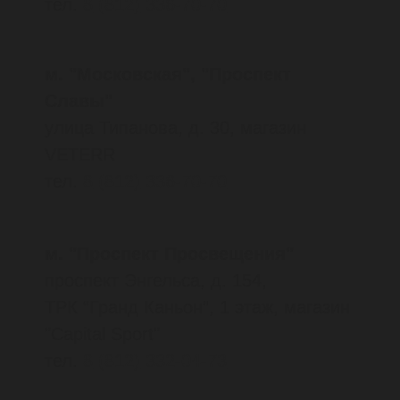
проспект Ленина, д. 21,
магазин SKANDIMANIA
тел.
8 (904) 104-03-54
Челябинск
улица Труда, д. 160,
ТЦ "Западный Луч", 1 этаж,
магазин "Park and Road"
тел.
8
(351)
223-25-56
Южно-Сахалинск
улица Ленина, д. 321,
комплекс «КАРУСЕЛЬ»,