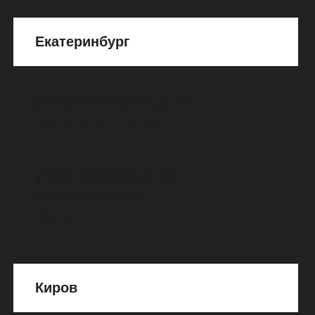
м. "Беломорская"
улица Смольная, д. 63Б, 3 этаж,
павильон К-1; павильон И-25
тел.
8
(916)
678-51-96
м. "Румянцево"
Киевское шоссе, бизнес парк
Румянцево, корпус Г, 3 этаж,
павильон Г 314
тел.
8
(916)
950-18-17
м. "Тушинская"
улица Тушинская, д. 17,
ТЦ «ПРАЗДНИК», магазин "Шустрые
детки"
тел.
8
(903)
776-08-50