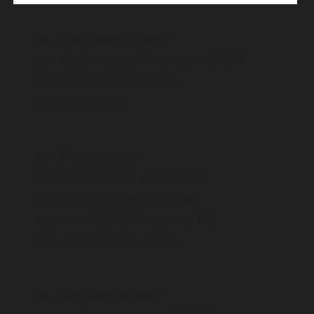
KRUTYSHKA
тел.
8
(963)
750-85-90
Мурманск
улица Самойловой, д. 16
1-й этаж, магазин «РАНЧО»
тел.
8
(8152)
45-84-53
улица Челюскинцев, д. 7
1-й этаж, магазин «РАНЧО»
тел.
8
(8152)
42-34-03
улица Ленинградская, д. 20/3,
ТЦ "Волна", 2 этаж, магазин
Скандитория
тел.
8
(911)
301-57-68