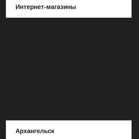
магазин «D1913»
тел.
8
(911)
688-40-88
Владивосток
улица Деревенская, д. 20,
стр. 4, магазин «МИККА»
тел.
8
(908)
992-17-25
8
(953)
210-72-88
Выборг
улица Мира, д. 8А,
торговый центр «Атриум»,
отдел «Stayer»
тел.
8
(921)
997-86-38