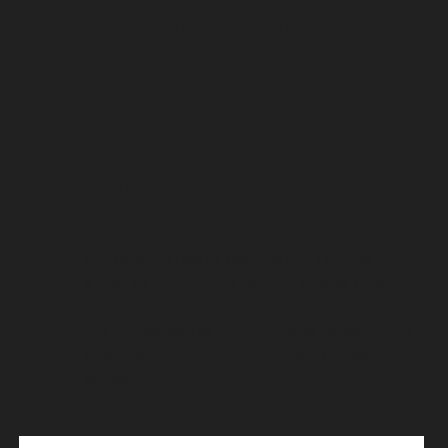
www.justintrend.ru
www.membranafashion.ru
www.scandinavia-shop.ru
www.sport-active.ru
www.originals1913.ru
www.arctic-zone.ru
www.alservice.ru
www.didrik-shop.ru
Архангельск
проспект Ленинградский,
д. 38, ТРЦ «МАКСИ», 3 этаж,
магазин «D1913»
тел.
8
(911)
688-40-88
проспект Троицкий, д. 17,
ТРК «Европарк», 3 этаж,