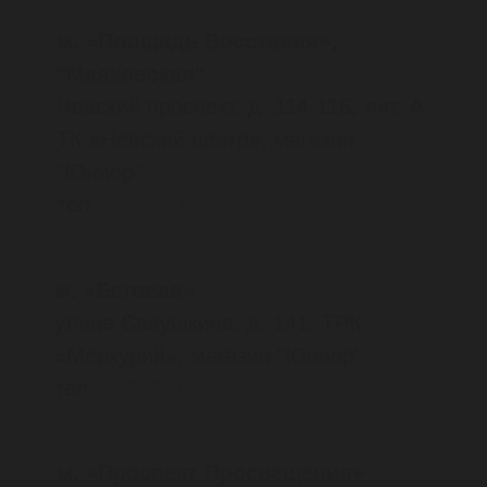
магазин «ДЖУНИОР»
тел.
8
(4242)
23-68-88
Стать партнером/сотрудником
Меню
О бренде
Больше о NORPPA
Технологии и уход