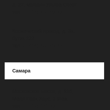
м. "Удельная"
проспект Энгельса, д. 70/1, магазин
"Снаряжение"
тел.
8
(812)
241-00-47
www.equip.ru
Северодвинск
улица Ломоносова, д. 98А,
ТЦ "Гранд", 2 этаж, магазин
"D1913"
тел.
8
(911)
688-40-88
Сыктывкар
Октябрьский проспект, д. 141,