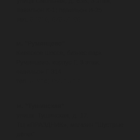
проспект Ленина, д. 32, ТРК
Мурманск Молл, 3 этаж
тел.
8
(963)
358-28-88
улица Лобова, д. 1, магазин
Скандитория
тел.
8 (911) 301-61-25
8 (815) 222-47-51
улица Карла Маркса, д. 38/1,
ТЦ Перекресток, 2 этаж, магазин
Сезон
тел.
8
(911)
301-09-56
Нарьян-Мар
улица Полярная 16,