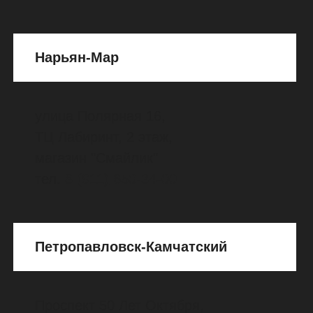
м.
"Чернышевская"
Литейный проспект, д. 30, магазин
"Снаряжение"
тел.
8
(812)
272-79-70
www.equip.ru
м. "Гражданский проспект"
проспект Просвещения, д. 87,
магазин "Снаряжение"
тел.
8
(812)
290-39-34
www.equip.ru
м. "Василеостровская"
5-я линия В.О., д. 40, магазин
"Снаряжение"
тел.
8
(812)
418-29-19
www.equip.ru