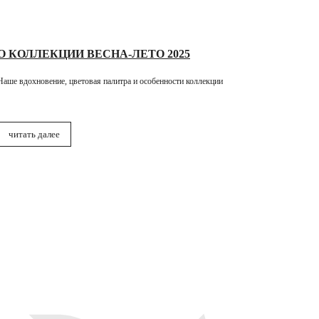
О КОЛЛЕКЦИИ ВЕСНА-ЛЕТО 2025
Наше вдохновение, цветовая палитра и особенности коллекции
читать далее
Контакты
+7
(812) 336 87 7
7
OFFICE@NORPPA.RU
Мы на связи и готовы ответить
на любые вопросы в будние дни