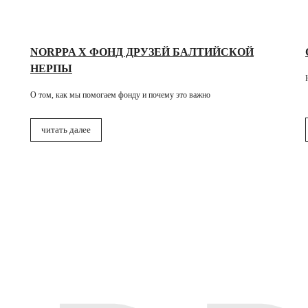
NORPPA X ФОНД ДРУЗЕЙ БАЛТИЙСКОЙ
НЕРПЫ
О том, как мы помогаем фонду и почему это важно
читать далее
ю
Больше о NORPPA
енде
Бонусная программа
ологии и уход
Стать партнером/отправить резюме
рии
Фонд друзей Балтийской нерпы
акты
О коллекции Осень-зима 2026